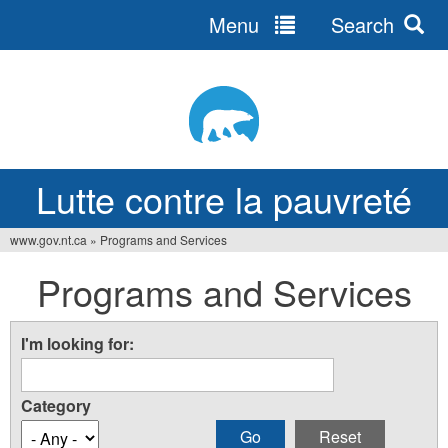
Menu
Search
Jump
to
navigation
Lutte contre la pauvreté
www.gov.nt.ca
»
Programs and Services
You
Programs and Services
are
here
I'm looking for:
Category