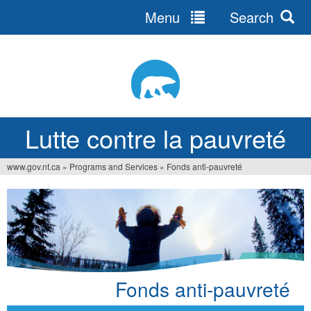
Menu
Search
Jump
to
navigation
Lutte contre la pauvreté
www.gov.nt.ca
»
Programs and Services
»
Fonds anti-pauvreté
You
are
here
Fonds anti-pauvreté